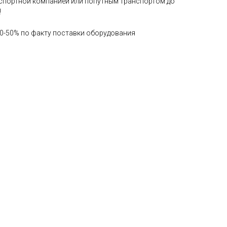
нспортной компанией или попутным транспортом до
!
0-50% по факту поставки оборудования