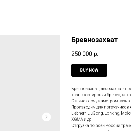
Бревнозахват
250 000
р.
BUY NOW
Бревнозахват, лесозахват- пре
транспортировки бревен, вето
Отличаются диаметром захват
Производим для погрузчиков Амк
Liebherr, LiuGong, Lonking, Mol
XGMA и др.
Отгрузка по всей России тра