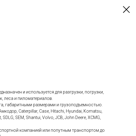
дназначен и используется для разгрузки, погрузки,
к, леса и пиломатериалов.
а, габаритными размерами и грузоподъемностью.
одор, Caterpillar, Case, Hitachi, Hyundai, Komatsu,
ot, SDLG, SEM, Shantui, Volvo, JCB, John Deere, XCMG,
нспортной компанией или попутным транспортом до