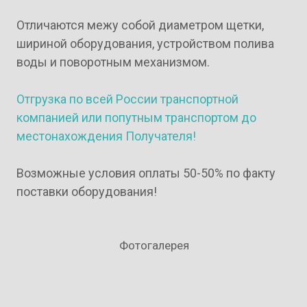
Вилы с кареткой
Отличаются межу собой диаметром щетки,
шириной оборудования, устройством полива
воды и поворотным механизмом.
Люлька на вилы
Отгрузка по всей России транспортной
компанией или попутным транспортом до
местонахождения Получателя!
Возможные условия оплаты 50-50% по факту
Отвал на вилы
поставки оборудования!
Фотогалерея
Ковш на вилы