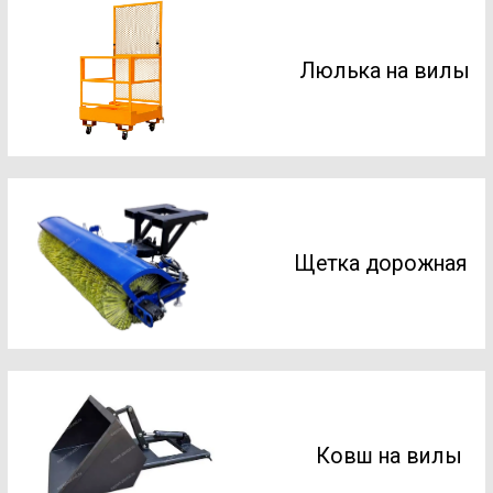
Щетка дорожная
Ковш на вилы
Вилы с
кареткой
Стрела
крановая на
вилы