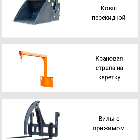
Крюковой
подвес