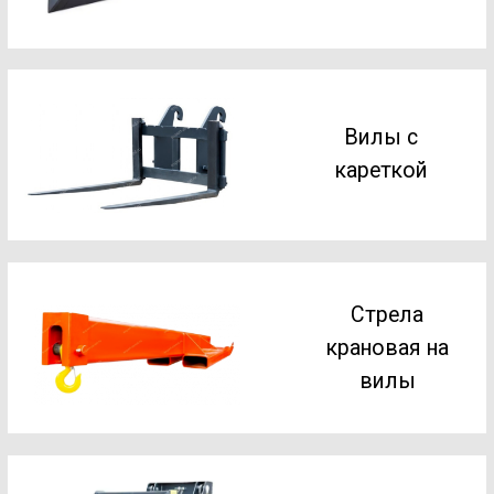
Ковш
перекидной
Крановая
стрела на
каретку
Вилы с
прижимом